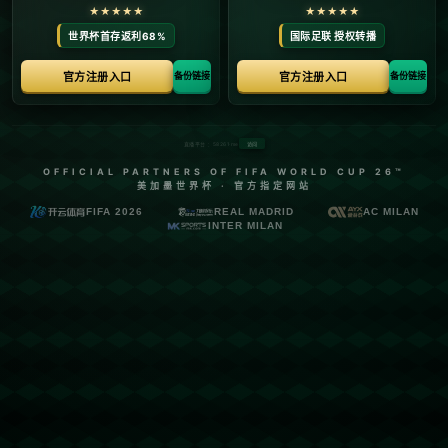
★★★★★
★★★★★
世界杯首存返利68%
国际足联 授权转播
官方注册入口
官方注册入口
备份链接
备份链接
直播平台 ：58261·me
访问
OFFICIAL PARTNERS OF FIFA WORLD CUP 26™
美加墨世界杯 · 官方指定网站
FIFA 2026
REAL MADRID
AC MILAN
INTER MILAN