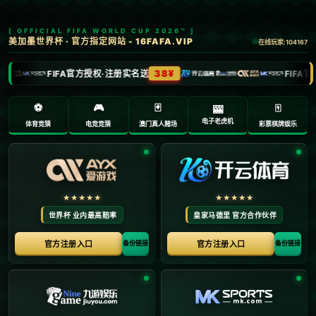
[ OFFICIAL FIFA WORLD CUP 2026™ ]
美加墨世界杯 · 官方指定网站 - 16FAFA.VIP
在线玩家:
104167
38¥
FIFA官方授权·注册实名送
FIFA官
⚽️
🎮
🃏
🀄️
🎰
电子老虎机
体育竞猜
电竞竞猜
澳门真人赌场
彩票棋牌娱乐
★★★★★
★★★★★
世界杯 业内最高赔率
皇家马德里 官方合作伙伴
官方注册入口
官方注册入口
备份链接
备份链接