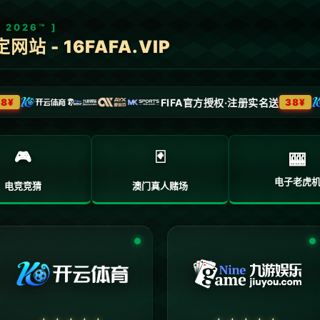
 2026™ ]
站 - 16FAFA.VIP
FIFA官方授权·注册实名送
38¥
🎮
🃏
🎰
电子老虎
电竞竞猜
澳门真人赌场