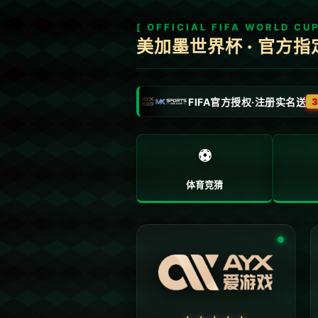
[ OFFICIAL FIFA WORLD CUP
美加墨世界杯 · 官方指定网
FIFA官方授权·注册实名送
38¥
⚽️
体育竞猜