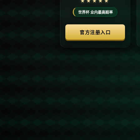
★★★★★
世界杯 业内最高赔率
官方注册入口