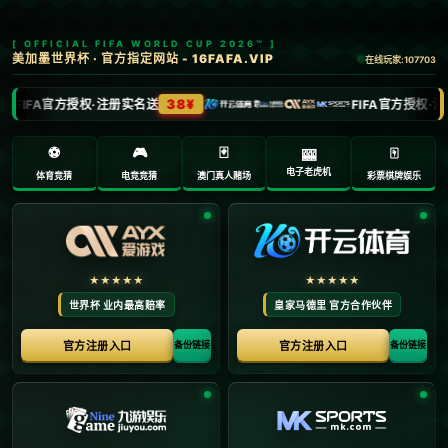
[ OFFICIAL FIFA WORLD CUP 2026™ ]
美加墨世界杯 · 官方指定网站 - 16FAFA.VIP
在线玩家:
107703
38¥
FIFA官方授权·注册实名送
FIFA官方授权·注
⚽️
🎮
🃏
🀄️
🎰
电子老虎机
体育竞猜
电竞竞猜
澳门真人赌场
彩票棋牌娱乐
★★★★★
★★★★★
世界杯 业内最高赔率
皇家马德里 官方合作伙伴
官方注册入口
官方注册入口
备份链接
备份链接