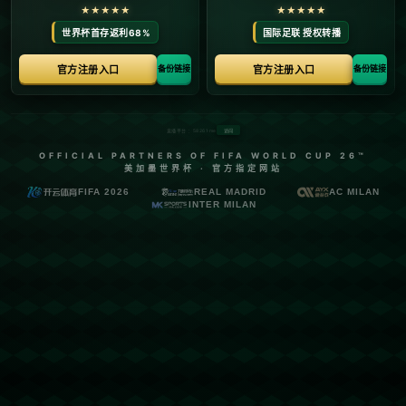
★★★★★
★★★★★
世界杯首存返利68%
国际足联 授权转播
官方注册入口
官方注册入口
备份链接
备份链接
直播平台 ：58261·me
访问
OFFICIAL PARTNERS OF FIFA WORLD CUP 26™
美加墨世界杯 · 官方指定网站
FIFA 2026
REAL MADRID
AC MILAN
INTER MILAN